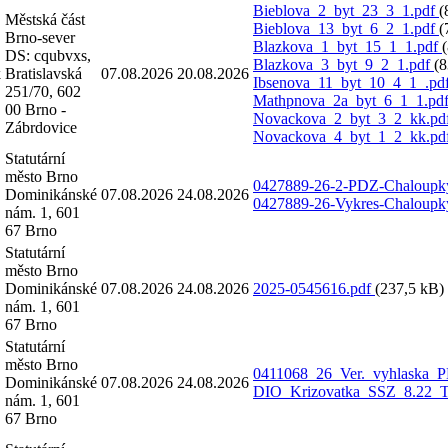
Bieblova_2_byt_23_3_1.pdf
(
Městská část
Bieblova_13_byt_6_2_1.pdf
(
Brno-sever
Blazkova_1_byt_15_1_1.pdf
DS: cqubvxs,
Blazkova_3_byt_9_2_1.pdf
(8
k
Bratislavská
07.08.2026
20.08.2026
Ibsenova_11_byt_10_4_1_.pd
251/70, 602
Mathpnova_2a_byt_6_1_1.pd
00 Brno -
Novackova_2_byt_3_2_kk.pd
Zábrdovice
Novackova_4_byt_1_2_kk.pd
Statutární
město Brno
0427889-26-2-PDZ-Chaloupk
Dominikánské
07.08.2026
24.08.2026
0427889-26-Vykres-Chaloupk
nám. 1, 601
67 Brno
Statutární
město Brno
Dominikánské
07.08.2026
24.08.2026
2025-0545616.pdf
(237,5 kB)
nám. 1, 601
67 Brno
Statutární
město Brno
0411068_26_Ver._vyhlaska_P
Dominikánské
07.08.2026
24.08.2026
DIO_Krizovatka_SSZ_8.22_T
nám. 1, 601
67 Brno