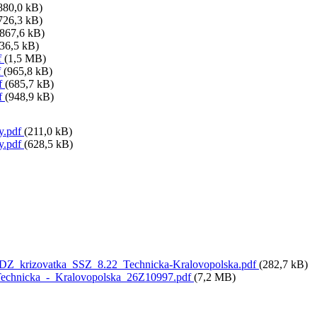
880,0 kB)
726,3 kB)
(867,6 kB)
36,5 kB)
f
(1,5 MB)
f
(965,8 kB)
f
(685,7 kB)
f
(948,9 kB)
y.pdf
(211,0 kB)
y.pdf
(628,5 kB)
DZ_krizovatka_SSZ_8.22_Technicka-Kralovopolska.pdf
(282,7 kB)
echnicka_-_Kralovopolska_26Z10997.pdf
(7,2 MB)