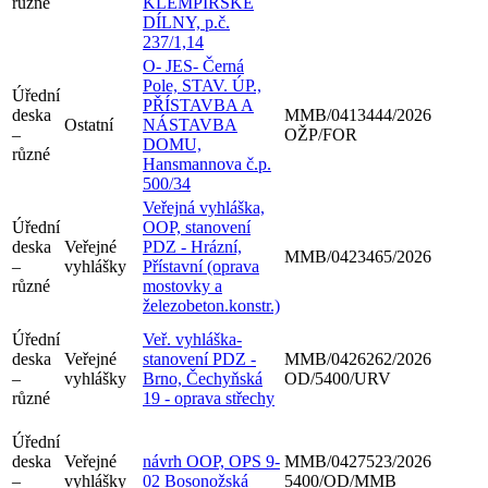
různé
KLEMPÍŘSKÉ
DÍLNY, p.č.
237/1,14
O- JES- Černá
Pole, STAV. ÚP.,
Úřední
PŘÍSTAVBA A
deska
MMB/0413444/2026
Ostatní
NÁSTAVBA
–
OŽP/FOR
DOMU,
různé
Hansmannova č.p.
500/34
Veřejná vyhláška,
Úřední
OOP, stanovení
deska
Veřejné
PDZ - Hrázní,
MMB/0423465/2026
–
vyhlášky
Přístavní (oprava
různé
mostovky a
železobeton.konstr.)
Úřední
Veř. vyhláška-
deska
Veřejné
stanovení PDZ -
MMB/0426262/2026
–
vyhlášky
Brno, Čechyňská
OD/5400/URV
různé
19 - oprava střechy
Úřední
deska
Veřejné
návrh OOP, OPS 9-
MMB/0427523/2026
–
vyhlášky
02 Bosonožská
5400/OD/MMB