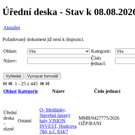
Úřední deska - Stav k 08.08.202
Aktuální
Požadovaný dokument již není k dispozici.
Oblast:
Kategorie:
Číslo
Název:
jednací:
1 - 25 z 445
Oblast
Kategorie
Název
Číslo jednací
O- Medlánky,
Úřední
Stavební úpravy
deska
MMB/0427775/2026
Ostatní
haly VISION
–
OŽP/BANI
INVEST, Hudcova
různé
78d, p.č. 834/7