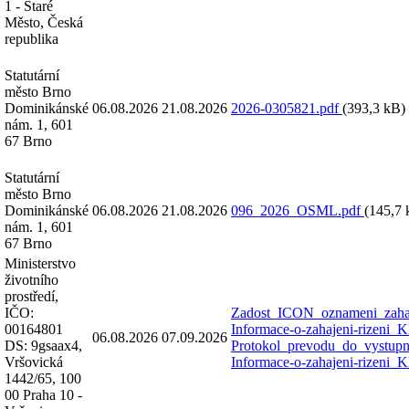
1 - Staré
Město, Česká
republika
Statutární
město Brno
Dominikánské
06.08.2026
21.08.2026
2026-0305821.pdf
(393,3 kB)
nám. 1, 601
67 Brno
Statutární
město Brno
Dominikánské
06.08.2026
21.08.2026
096_2026_OSML.pdf
(145,7 
nám. 1, 601
67 Brno
Ministerstvo
životního
prostředí,
IČO:
Zadost_ICON_oznameni_zahaj
00164801
Informace-o-zahajeni-rize
06.08.2026
07.09.2026
DS: 9gsaax4,
Protokol_prevodu_do_vystupn
Vršovická
Informace-o-zahajeni-rize
1442/65, 100
00 Praha 10 -