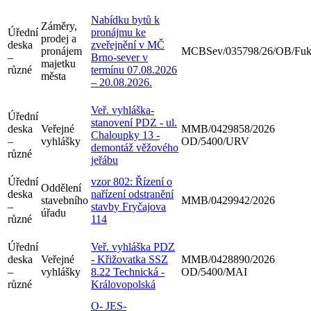
Nabídku bytů k
Záměry,
Úřední
pronájmu ke
prodej a
deska
zveřejnění v MČ
pronájem
MCBSev/035798/26/OB/Fu
–
Brno-sever v
majetku
různé
termínu 07.08.2026
města
– 20.08.2026.
Veř. vyhláška-
Úřední
stanovení PDZ - ul.
deska
Veřejné
MMB/0429858/2026
Chaloupky 13 -
–
vyhlášky
OD/5400/URV
demontáž věžového
různé
jeřábu
Úřední
vzor 802: Řízení o
Oddělení
deska
nařízení odstranění
stavebního
MMB/0429942/2026
–
stavby Fryčajova
úřadu
různé
114
Úřední
Veř. vyhláška PDZ
deska
Veřejné
- Křižovatka SSZ
MMB/0428890/2026
–
vyhlášky
8.22 Technická -
OD/5400/MAI
různé
Královopolská
O- JES-