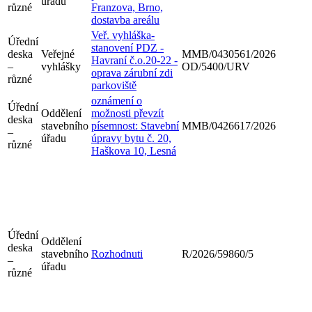
úřadu
různé
Franzova, Brno,
dostavba areálu
Veř. vyhláška-
Úřední
stanovení PDZ -
deska
Veřejné
MMB/0430561/2026
Havraní č.o.20-22 -
–
vyhlášky
OD/5400/URV
oprava zárubní zdi
různé
parkoviště
oznámení o
Úřední
Oddělení
možnosti převzít
deska
stavebního
písemnost: Stavební
MMB/0426617/2026
–
úřadu
úpravy bytu č. 20,
různé
Haškova 10, Lesná
Úřední
Oddělení
deska
stavebního
Rozhodnuti
R/2026/59860/5
–
úřadu
různé