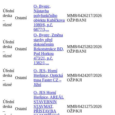
O- Bystrc,
Úřední
Nástavba
deska
polyfunkčního
MMB/0426217/2026
Ostatní
–
objektu Kubíčkova
OŽP/BANI
různé
1080/6, p.č.
6877/3,...
O- Bystrc, Změna
stavby před
Úřední
dokončením
deska
MMB/0425282/2026
Ostatní
Rekonstrukce BD,
–
OŽP/BANI
Pod Horkou
různé
473/21, p.č.
1382/1,...
Úřední
O- JES- Horní
deska
Heršpice, Optická
MMB/0424207/2026
Ostatní
–
trasa Faster CZ –
OŽP/KJI
různé
Jižní
O- JES Horní
Heršpice, AREÁL
Úřední
STAVEBNIN
deska
STAVMAT,
MMB/0421275/2026
Ostatní
–
PŘÍSTAVBA
OŽP/KJI