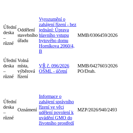
Vyrozumění o
zahájení řízení - bez
Úřední
Oddělení
jednání: Úprava
deska
stavebního
hlavního vstupu
MMB/0306459/2026
–
úřadu
bytového domu
různé
Horníkova 2060/4,
B
Úřední
Volná
deska
místa,
VŘ č. 096/2026
MMB/0427603/2026
–
výběrová
OŠML - účetní
PO/Drah.
různé
řízení
Informace o
Úřední
zahájení správního
deska
řízení ve věci
Oznámení
MZP/2026/940/2493
–
udělení povolení k
různé
uvádění GMO do
životního prostředí