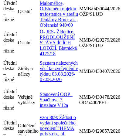
Úřední
Maloměřice,
deska
Odstranění objektu
MMB/0430044/2026
Ostatní
–
trafostanice v areálu
OŽP/SLUD
různé
Teplárny Brno, a.s.,
Obřanská 940/60
O- JES- Židenice,
Úřední
PRODLOUŽENÍ
deska
MMB/0429279/2026
Ostatní
STÁVAJÍCÍCH
–
OŽP/SLUD
LODŽIÍ, Blatnická
různé
4175/18
Úřední
Seznam nalezených
deska
Ztráty a
věcí ke zveřejnění v
MMB/0430407/2026
–
nálezy
týdnu 03.08.2026-
různé
07.08.2026
Úřední
Stanovení OOP -
deska
Veřejné
MMB/0430478/2026
Spáčilova 7,
–
vyhlášky
OD/5400/PEL
instalace V12a
různé
vzor 809: Žádost o
Úřední
vydání společného
Oddělení
deska
povolení "HEMA
stavebního
MMB/0429857/2026
–
puls s.r.o., ul.