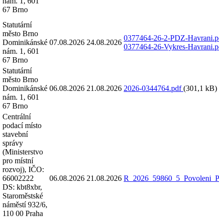
nám. 1, 601
67 Brno
Statutární
město Brno
0377464-26-2-PDZ-Havrani.
Dominikánské
07.08.2026
24.08.2026
0377464-26-Vykres-Havrani.
nám. 1, 601
67 Brno
Statutární
město Brno
Dominikánské
06.08.2026
21.08.2026
2026-0344764.pdf
(301,1 kB)
nám. 1, 601
67 Brno
Centrální
podací místo
stavební
správy
(Ministerstvo
pro místní
rozvoj), IČO:
66002222
06.08.2026
21.08.2026
R_2026_59860_5_Povoleni_
DS: kbt8xbr,
Staroměstské
náměstí 932/6,
110 00 Praha