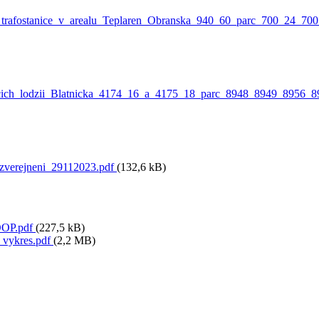
_trafostanice_v_arealu_Teplaren_Obranska_940_60_parc_700_24_70
icich_lodzii_Blatnicka_4174_16_a_4175_18_parc_8948_8949_8956_8
zverejneni_29112023.pdf
(132,6 kB)
OOP.pdf
(227,5 kB)
_vykres.pdf
(2,2 MB)