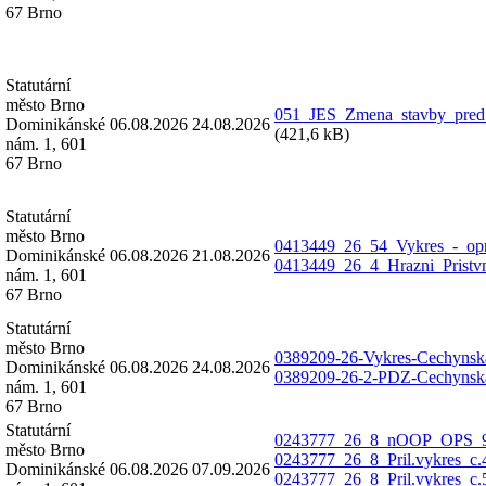
67 Brno
Statutární
město Brno
051_JES_Zmena_stavby_pred
Dominikánské
06.08.2026
24.08.2026
(421,6 kB)
nám. 1, 601
67 Brno
Statutární
město Brno
0413449_26_54_Vykres_-_opr
Dominikánské
06.08.2026
21.08.2026
0413449_26_4_Hrazni_Pristv
nám. 1, 601
67 Brno
Statutární
město Brno
0389209-26-Vykres-Cechynsk
Dominikánské
06.08.2026
24.08.2026
0389209-26-2-PDZ-Cechynsk
nám. 1, 601
67 Brno
Statutární
0243777_26_8_nOOP_OPS_9
město Brno
0243777_26_8_Pril.vykres_c
Dominikánské
06.08.2026
07.09.2026
0243777_26_8_Pril.vykres_c