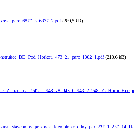
kova_parc_6877_3_6877_2.pdf
(289,5 kB)
onstrukce_BD_Pod_Horkou_473_21_parc_1382_1.pdf
(218,6 kB)
er_CZ_Jizni_par_945_1_948_78_943_6_943_2_948_55_Horni_Herspi
vmat_stavebniny_pristavba_klempirske_dilny_par_237_1_237_14_Ho