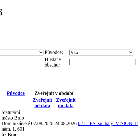
6
Původce:
Hledat v
obsahu:
Původce
Zveřejnit v období
Zveřejnit
Zveřejnit
od data
do data
Statutární
město Brno
Dominikánské
07.08.2026
24.08.2026
021_JES_su_haly_VISION_
nám. 1, 601
67 Brno