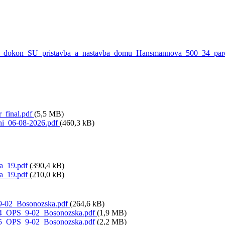
_dokon_SU_pristavba_a_nastavba_domu_Hansmannova_500_34_par
_final.pdf
(5,5 MB)
ni_06-08-2026.pdf
(460,3 kB)
a_19.pdf
(390,4 kB)
a_19.pdf
(210,0 kB)
-02_Bosonozska.pdf
(264,6 kB)
.4_OPS_9-02_Bosonozska.pdf
(1,9 MB)
.5_OPS_9-02_Bosonozska.pdf
(2,2 MB)