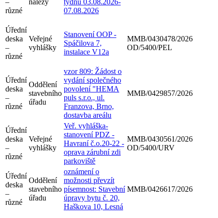
–
nálezy
týdnu 03.08.2026-
různé
07.08.2026
Úřední
Stanovení OOP -
deska
Veřejné
MMB/0430478/2026
Spáčilova 7,
–
vyhlášky
OD/5400/PEL
instalace V12a
různé
vzor 809: Žádost o
Úřední
vydání společného
Oddělení
deska
povolení "HEMA
stavebního
MMB/0429857/2026
–
puls s.r.o., ul.
úřadu
různé
Franzova, Brno,
dostavba areálu
Veř. vyhláška-
Úřední
stanovení PDZ -
deska
Veřejné
MMB/0430561/2026
Havraní č.o.20-22 -
–
vyhlášky
OD/5400/URV
oprava zárubní zdi
různé
parkoviště
oznámení o
Úřední
Oddělení
možnosti převzít
deska
stavebního
písemnost: Stavební
MMB/0426617/2026
–
úřadu
úpravy bytu č. 20,
různé
Haškova 10, Lesná