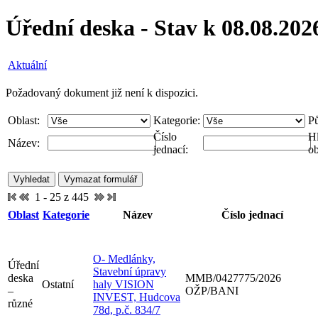
Úřední deska - Stav k 08.08.202
Aktuální
Požadovaný dokument již není k dispozici.
Oblast:
Kategorie:
P
Číslo
Hl
Název:
jednací:
ob
1 - 25 z 445
Oblast
Kategorie
Název
Číslo jednací
O- Medlánky,
Úřední
Stavební úpravy
deska
MMB/0427775/2026
Ostatní
haly VISION
–
OŽP/BANI
INVEST, Hudcova
různé
78d, p.č. 834/7