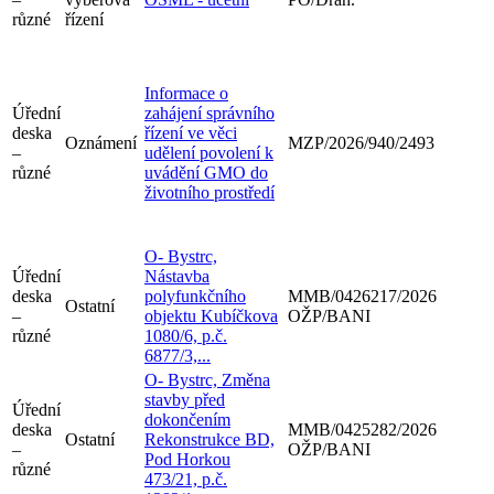
různé
řízení
Informace o
Úřední
zahájení správního
deska
řízení ve věci
Oznámení
MZP/2026/940/2493
–
udělení povolení k
různé
uvádění GMO do
životního prostředí
O- Bystrc,
Úřední
Nástavba
deska
polyfunkčního
MMB/0426217/2026
Ostatní
–
objektu Kubíčkova
OŽP/BANI
různé
1080/6, p.č.
6877/3,...
O- Bystrc, Změna
stavby před
Úřední
dokončením
deska
MMB/0425282/2026
Ostatní
Rekonstrukce BD,
–
OŽP/BANI
Pod Horkou
různé
473/21, p.č.