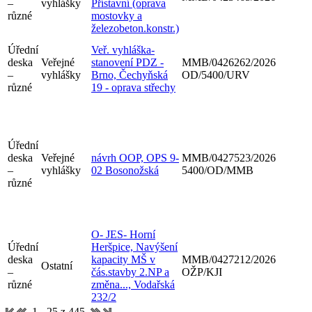
–
vyhlášky
Přístavní (oprava
různé
mostovky a
železobeton.konstr.)
Úřední
Veř. vyhláška-
deska
Veřejné
stanovení PDZ -
MMB/0426262/2026
–
vyhlášky
Brno, Čechyňská
OD/5400/URV
různé
19 - oprava střechy
Úřední
deska
Veřejné
návrh OOP, OPS 9-
MMB/0427523/2026
–
vyhlášky
02 Bosonožská
5400/OD/MMB
různé
O- JES- Horní
Úřední
Heršpice, Navýšení
deska
kapacity MŠ v
MMB/0427212/2026
Ostatní
–
čás.stavby 2.NP a
OŽP/KJI
různé
změna..., Vodařská
232/2
1 - 25 z 445