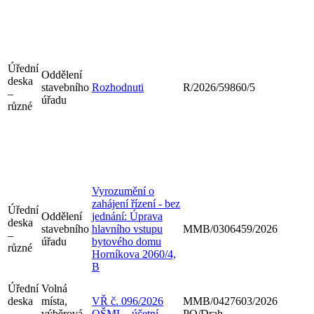
Úřední
Oddělení
deska
stavebního
Rozhodnuti
R/2026/59860/5
–
úřadu
různé
Vyrozumění o
zahájení řízení - bez
Úřední
Oddělení
jednání: Úprava
deska
stavebního
hlavního vstupu
MMB/0306459/2026
–
úřadu
bytového domu
různé
Horníkova 2060/4,
B
Úřední
Volná
deska
místa,
VŘ č. 096/2026
MMB/0427603/2026
–
výběrová
OŠML - účetní
PO/Drah.