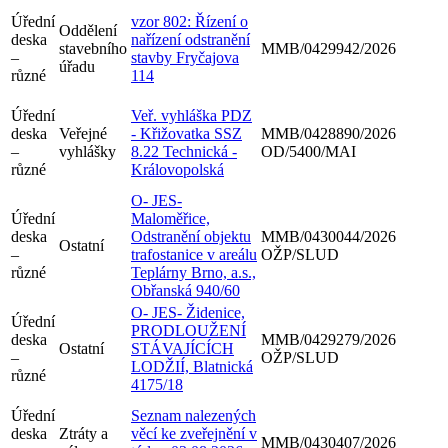
Úřední
vzor 802: Řízení o
Oddělení
deska
nařízení odstranění
stavebního
MMB/0429942/2026
–
stavby Fryčajova
úřadu
různé
114
Úřední
Veř. vyhláška PDZ
deska
Veřejné
- Křižovatka SSZ
MMB/0428890/2026
–
vyhlášky
8.22 Technická -
OD/5400/MAI
různé
Královopolská
O- JES-
Úřední
Maloměřice,
deska
Odstranění objektu
MMB/0430044/2026
Ostatní
–
trafostanice v areálu
OŽP/SLUD
různé
Teplárny Brno, a.s.,
Obřanská 940/60
O- JES- Židenice,
Úřední
PRODLOUŽENÍ
deska
MMB/0429279/2026
Ostatní
STÁVAJÍCÍCH
–
OŽP/SLUD
LODŽIÍ, Blatnická
různé
4175/18
Úřední
Seznam nalezených
deska
Ztráty a
věcí ke zveřejnění v
MMB/0430407/2026