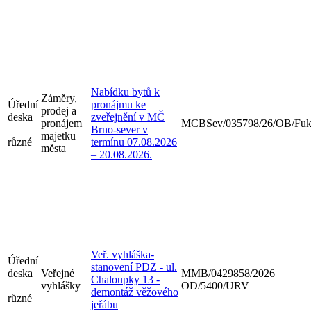
Nabídku bytů k
Záměry,
Úřední
pronájmu ke
prodej a
deska
zveřejnění v MČ
pronájem
MCBSev/035798/26/OB/Fu
–
Brno-sever v
majetku
různé
termínu 07.08.2026
města
– 20.08.2026.
Veř. vyhláška-
Úřední
stanovení PDZ - ul.
deska
Veřejné
MMB/0429858/2026
Chaloupky 13 -
–
vyhlášky
OD/5400/URV
demontáž věžového
různé
jeřábu