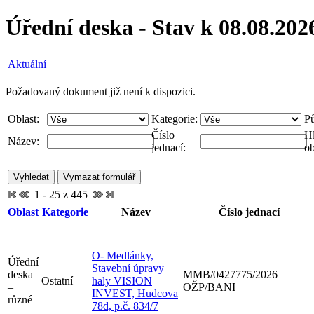
Úřední deska - Stav k 08.08.202
Aktuální
Požadovaný dokument již není k dispozici.
Oblast:
Kategorie:
P
Číslo
Hl
Název:
jednací:
ob
1 - 25 z 445
Oblast
Kategorie
Název
Číslo jednací
O- Medlánky,
Úřední
Stavební úpravy
deska
MMB/0427775/2026
Ostatní
haly VISION
–
OŽP/BANI
INVEST, Hudcova
různé
78d, p.č. 834/7