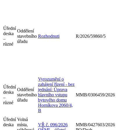
Úřední
Oddělení
deska
stavebního
Rozhodnuti
R/2026/59860/5
–
úřadu
různé
Vyrozumění o
zahájení řízení - bez
Úřední
Oddělení
jednání: Úprava
deska
stavebního
hlavního vstupu
MMB/0306459/2026
–
úřadu
bytového domu
různé
Horníkova 2060/4,
B
Úřední
Volná
deska
místa,
VŘ č. 096/2026
MMB/0427603/2026
–
výběrová
OŠML - účetní
PO/Drah.