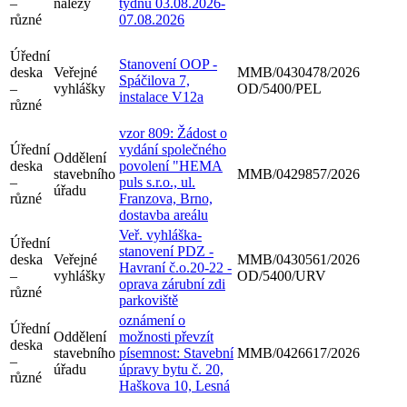
–
nálezy
týdnu 03.08.2026-
různé
07.08.2026
Úřední
Stanovení OOP -
deska
Veřejné
MMB/0430478/2026
Spáčilova 7,
–
vyhlášky
OD/5400/PEL
instalace V12a
různé
vzor 809: Žádost o
Úřední
vydání společného
Oddělení
deska
povolení "HEMA
stavebního
MMB/0429857/2026
–
puls s.r.o., ul.
úřadu
různé
Franzova, Brno,
dostavba areálu
Veř. vyhláška-
Úřední
stanovení PDZ -
deska
Veřejné
MMB/0430561/2026
Havraní č.o.20-22 -
–
vyhlášky
OD/5400/URV
oprava zárubní zdi
různé
parkoviště
oznámení o
Úřední
Oddělení
možnosti převzít
deska
stavebního
písemnost: Stavební
MMB/0426617/2026
–
úřadu
úpravy bytu č. 20,
různé
Haškova 10, Lesná