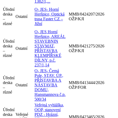
1382/1,...
Úřední
O- JES- Horní
deska
Heršpice, Optická
MMB/0424207/2026
Ostatní
–
trasa Faster CZ –
OŽP/KJI
různé
Jižní
O- JES Horní
Heršpice, AREÁL
Úřední
STAVEBNIN
deska
STAVMAT,
MMB/0421275/2026
Ostatní
–
PŘÍSTAVBA
OŽP/KJI
různé
KLEMPÍŘSKÉ
DÍLNY, p.č.
237/1,14
O- JES- Černá
Pole, STAV. ÚP.,
Úřední
PŘÍSTAVBA A
deska
MMB/0413444/2026
Ostatní
NÁSTAVBA
–
OŽP/FOR
DOMU,
různé
Hansmannova č.p.
500/34
Veřejná vyhláška,
Úřední
OOP, stanovení
deska
Veřejné
PDZ - Hrázní,
MMB/0423465/2026