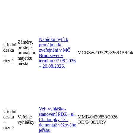
Nabídku bytů k
Záměry,
Úřední
pronájmu ke
prodej a
deska
zveřejnění v MČ
pronájem
MCBSev/035798/26/OB/Fu
–
Brno-sever v
majetku
různé
termínu 07.08.2026
města
– 20.08.2026.
Veř. vyhláška-
Úřední
stanovení PDZ - ul.
deska
Veřejné
MMB/0429858/2026
Chaloupky 13 -
–
vyhlášky
OD/5400/URV
demontáž věžového
různé
jeřábu