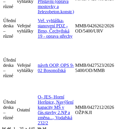
–
vyhlášky
Přístavní (oprava
různé
mostovky a
železobeton.konstr.)
Úřední
Veř. vyhláška-
deska
Veřejné
stanovení PDZ -
MMB/0426262/2026
–
vyhlášky
Brno, Čechyňská
OD/5400/URV
různé
19 - oprava střechy
Úřední
deska
Veřejné
návrh OOP, OPS 9-
MMB/0427523/2026
–
vyhlášky
02 Bosonožská
5400/OD/MMB
různé
O- JES- Horní
Úřední
Heršpice, Navýšení
deska
kapacity MŠ v
MMB/0427212/2026
Ostatní
–
čás.stavby 2.NP a
OŽP/KJI
různé
změna..., Vodařská
232/2
1 - 25 z 445