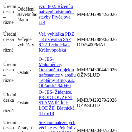
Úřední
vzor 802: Řízení o
Oddělení
deska
nařízení odstranění
stavebního
MMB/0429942/2026
–
stavby Fryčajova
úřadu
různé
114
Úřední
Veř. vyhláška PDZ
deska
Veřejné
- Křižovatka SSZ
MMB/0428890/2026
–
vyhlášky
8.22 Technická -
OD/5400/MAI
různé
Královopolská
O- JES-
Úřední
Maloměřice,
deska
Odstranění objektu
MMB/0430044/2026
Ostatní
–
trafostanice v areálu
OŽP/SLUD
různé
Teplárny Brno, a.s.,
Obřanská 940/60
O- JES- Židenice,
Úřední
PRODLOUŽENÍ
deska
MMB/0429279/2026
Ostatní
STÁVAJÍCÍCH
–
OŽP/SLUD
LODŽIÍ, Blatnická
různé
4175/18
Úřední
Seznam nalezených
deska
Ztráty a
věcí ke zveřejnění v
MMB/0430407/2026