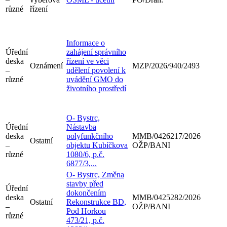
různé
řízení
Informace o
Úřední
zahájení správního
deska
řízení ve věci
Oznámení
MZP/2026/940/2493
–
udělení povolení k
různé
uvádění GMO do
životního prostředí
O- Bystrc,
Úřední
Nástavba
deska
polyfunkčního
MMB/0426217/2026
Ostatní
–
objektu Kubíčkova
OŽP/BANI
různé
1080/6, p.č.
6877/3,...
O- Bystrc, Změna
stavby před
Úřední
dokončením
deska
MMB/0425282/2026
Ostatní
Rekonstrukce BD,
–
OŽP/BANI
Pod Horkou
různé
473/21, p.č.