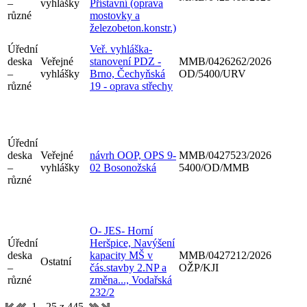
–
vyhlášky
Přístavní (oprava
různé
mostovky a
železobeton.konstr.)
Úřední
Veř. vyhláška-
deska
Veřejné
stanovení PDZ -
MMB/0426262/2026
–
vyhlášky
Brno, Čechyňská
OD/5400/URV
různé
19 - oprava střechy
Úřední
deska
Veřejné
návrh OOP, OPS 9-
MMB/0427523/2026
–
vyhlášky
02 Bosonožská
5400/OD/MMB
různé
O- JES- Horní
Úřední
Heršpice, Navýšení
deska
kapacity MŠ v
MMB/0427212/2026
Ostatní
–
čás.stavby 2.NP a
OŽP/KJI
různé
změna..., Vodařská
232/2
1 - 25 z 445