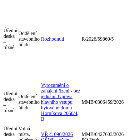
Úřední
Oddělení
deska
stavebního
Rozhodnuti
R/2026/59860/5
–
úřadu
různé
Vyrozumění o
zahájení řízení - bez
Úřední
Oddělení
jednání: Úprava
deska
stavebního
hlavního vstupu
MMB/0306459/2026
–
úřadu
bytového domu
různé
Horníkova 2060/4,
B
Úřední
Volná
deska
místa,
VŘ č. 096/2026
MMB/0427603/2026
–
výběrová
OŠML - účetní
PO/Drah.