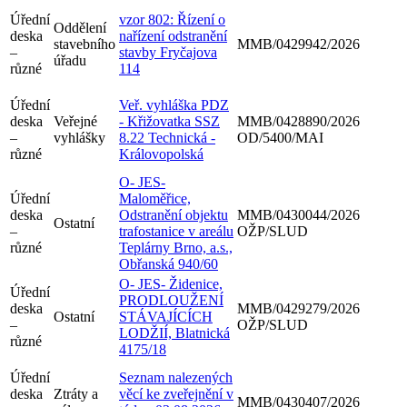
Úřední
vzor 802: Řízení o
Oddělení
deska
nařízení odstranění
stavebního
MMB/0429942/2026
–
stavby Fryčajova
úřadu
různé
114
Úřední
Veř. vyhláška PDZ
deska
Veřejné
- Křižovatka SSZ
MMB/0428890/2026
–
vyhlášky
8.22 Technická -
OD/5400/MAI
různé
Královopolská
O- JES-
Úřední
Maloměřice,
deska
Odstranění objektu
MMB/0430044/2026
Ostatní
–
trafostanice v areálu
OŽP/SLUD
různé
Teplárny Brno, a.s.,
Obřanská 940/60
O- JES- Židenice,
Úřední
PRODLOUŽENÍ
deska
MMB/0429279/2026
Ostatní
STÁVAJÍCÍCH
–
OŽP/SLUD
LODŽIÍ, Blatnická
různé
4175/18
Úřední
Seznam nalezených
deska
Ztráty a
věcí ke zveřejnění v
MMB/0430407/2026