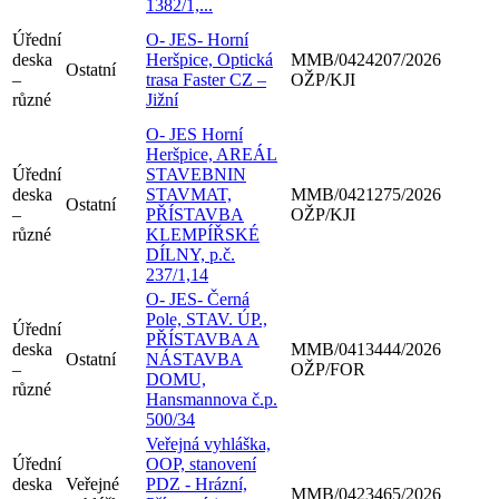
1382/1,...
Úřední
O- JES- Horní
deska
Heršpice, Optická
MMB/0424207/2026
Ostatní
–
trasa Faster CZ –
OŽP/KJI
různé
Jižní
O- JES Horní
Heršpice, AREÁL
Úřední
STAVEBNIN
deska
STAVMAT,
MMB/0421275/2026
Ostatní
–
PŘÍSTAVBA
OŽP/KJI
různé
KLEMPÍŘSKÉ
DÍLNY, p.č.
237/1,14
O- JES- Černá
Pole, STAV. ÚP.,
Úřední
PŘÍSTAVBA A
deska
MMB/0413444/2026
Ostatní
NÁSTAVBA
–
OŽP/FOR
DOMU,
různé
Hansmannova č.p.
500/34
Veřejná vyhláška,
Úřední
OOP, stanovení
deska
Veřejné
PDZ - Hrázní,
MMB/0423465/2026