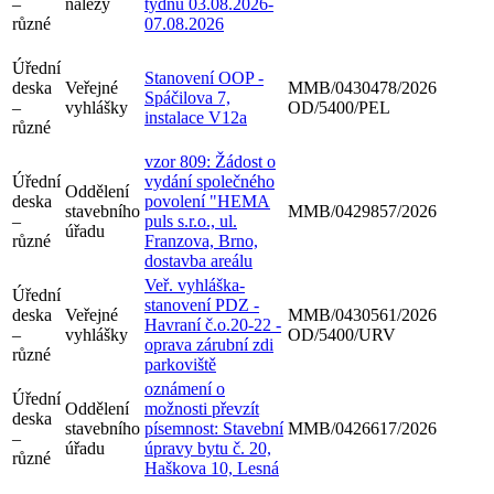
–
nálezy
týdnu 03.08.2026-
různé
07.08.2026
Úřední
Stanovení OOP -
deska
Veřejné
MMB/0430478/2026
Spáčilova 7,
–
vyhlášky
OD/5400/PEL
instalace V12a
různé
vzor 809: Žádost o
Úřední
vydání společného
Oddělení
deska
povolení "HEMA
stavebního
MMB/0429857/2026
–
puls s.r.o., ul.
úřadu
různé
Franzova, Brno,
dostavba areálu
Veř. vyhláška-
Úřední
stanovení PDZ -
deska
Veřejné
MMB/0430561/2026
Havraní č.o.20-22 -
–
vyhlášky
OD/5400/URV
oprava zárubní zdi
různé
parkoviště
oznámení o
Úřední
Oddělení
možnosti převzít
deska
stavebního
písemnost: Stavební
MMB/0426617/2026
–
úřadu
úpravy bytu č. 20,
různé
Haškova 10, Lesná