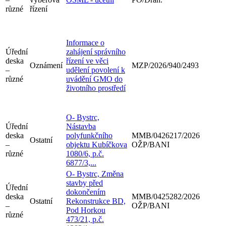
různé
řízení
Informace o
Úřední
zahájení správního
deska
řízení ve věci
Oznámení
MZP/2026/940/2493
–
udělení povolení k
různé
uvádění GMO do
životního prostředí
O- Bystrc,
Úřední
Nástavba
deska
polyfunkčního
MMB/0426217/2026
Ostatní
–
objektu Kubíčkova
OŽP/BANI
různé
1080/6, p.č.
6877/3,...
O- Bystrc, Změna
stavby před
Úřední
dokončením
deska
MMB/0425282/2026
Ostatní
Rekonstrukce BD,
–
OŽP/BANI
Pod Horkou
různé
473/21, p.č.