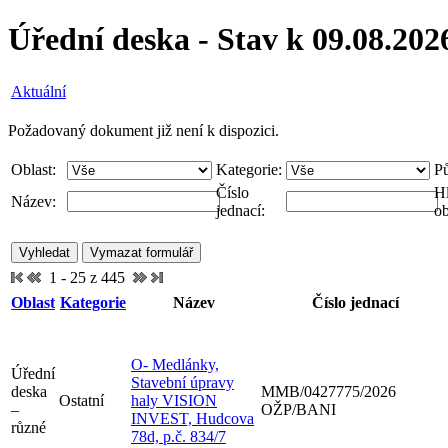
Úřední deska - Stav k 09.08.202
Aktuální
Požadovaný dokument již není k dispozici.
Oblast:
Kategorie:
P
Číslo
Hl
Název:
jednací:
ob
1 - 25 z 445
Oblast
Kategorie
Název
Číslo jednací
O- Medlánky,
Úřední
Stavební úpravy
deska
MMB/0427775/2026
Ostatní
haly VISION
–
OŽP/BANI
INVEST, Hudcova
různé
78d, p.č. 834/7