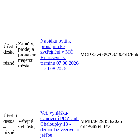
Nabídku bytů k
Záměry,
Úřední
pronájmu ke
prodej a
deska
zveřejnění v MČ
pronájem
MCBSev/035798/26/OB/Fu
–
Brno-sever v
majetku
různé
termínu 07.08.2026
města
– 20.08.2026.
Veř. vyhláška-
Úřední
stanovení PDZ - ul.
deska
Veřejné
MMB/0429858/2026
Chaloupky 13 -
–
vyhlášky
OD/5400/URV
demontáž věžového
různé
jeřábu